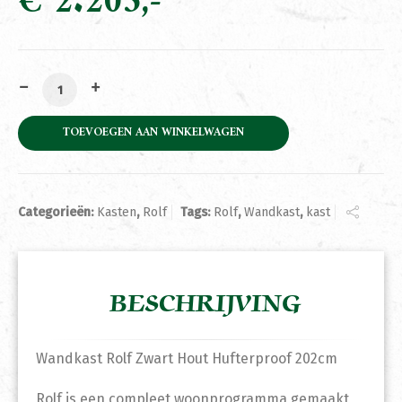
€
2.205
Wandkast Rolf Zwart Hout Hufterproof 202cm aantal
TOEVOEGEN AAN WINKELWAGEN
Categorieën:
Kasten
,
Rolf
Tags:
Rolf
,
Wandkast
,
kast
BESCHRIJVING
Wandkast Rolf Zwart Hout Hufterproof 202cm
Rolf is een compleet woonprogramma gemaakt