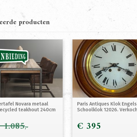
teerde producten
rtafel Novara metaal
Paris Antiques Klok Engel
ecycled teakhout 240cm
Schoolklok 12026. Verkoc
€
1.085
€
395