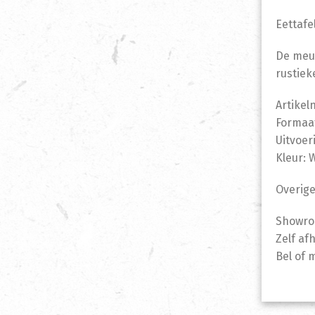
Eettafe
De meub
rustiek
Artikel
Formaat
Uitvoer
Kleur: 
Overige
Showro
Zelf af
Bel of 