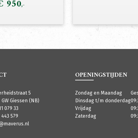
onkelijke
€
950
Huidige
prijs
is:
5.
€ 950.
CT
OPENINGSTIJDEN
erheidstraat 5
Zondag en Maandag
Ge
 GW Giessen (NB)
Dinsdag t/m donderdag
09:
11 079 33
Vrijdag
09:
 443 579
Zaterdag
09:
o@maverus.nl