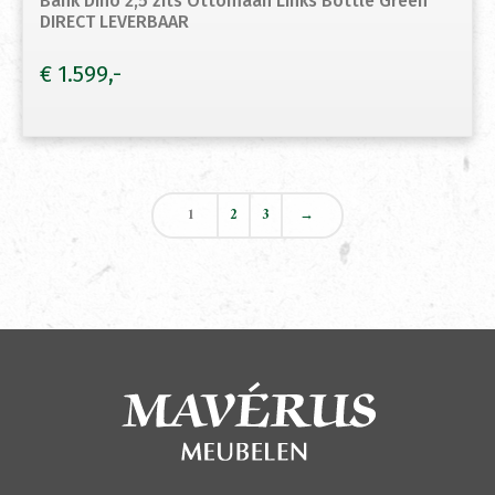
Bank Dino 2,5 zits Ottomaan Links Bottle Green
DIRECT LEVERBAAR
€
1.599
1
2
3
→