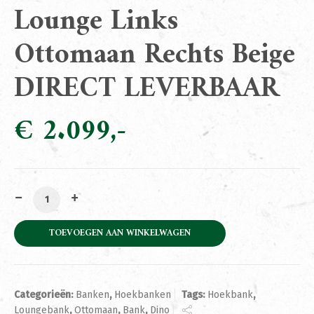
Lounge Links
Ottomaan Rechts Beige
DIRECT LEVERBAAR
€
2.099
Bank Dino 2,5 zits Lounge Links Ottomaan Rechts Beig
TOEVOEGEN AAN WINKELWAGEN
Categorieën:
Banken
,
Hoekbanken
Tags:
Hoekbank
,
Loungebank
,
Ottomaan
,
Bank
,
Dino