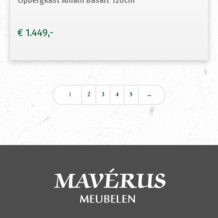
Opbergkast Amalfi Basalt 120cm
€
1.449
1
2
3
4
5
→