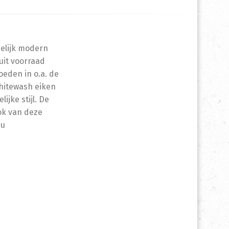
delijk modern
 uit voorraad
oeden in o.a. de
whitewash eiken
ijke stijl. De
ok van deze
nu