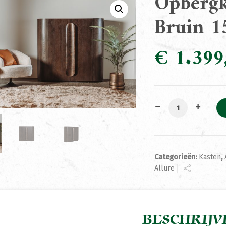
Opbergk
Bruin 
€
1.399
Opbergkast Allu
Categorieën:
Kasten
,
Allure
BESCHRIJV