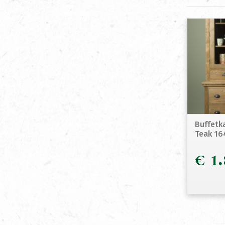
Buffetk
Teak 1
€
1.