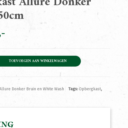
ast Allure Donker
150cm
re Donker Bruin 150cm aantal
TOEVOEGEN AAN WINKELWAGEN
Allure Donker Bruin en White Wash
Tags:
Opbergkast
,
ING