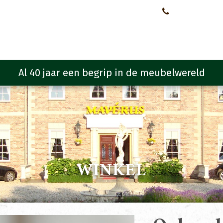
Neem contact met ons op!
0651107933
Meubelen
Meubel programma
Zitmeubelen
Urba
WINKEL