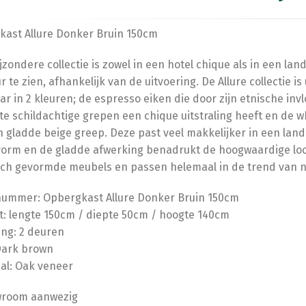
ast Allure Donker Bruin 150cm
jzondere collectie is zowel in een hotel chique als in een lan
r te zien, afhankelijk van de uitvoering. De Allure collectie is
ar in 2 kleuren; de espresso eiken die door zijn etnische invl
e schildachtige grepen een chique uitstraling heeft en de 
 gladde beige greep. Deze past veel makkelijker in een landel
vorm en de gladde afwerking benadrukt de hoogwaardige lo
sch gevormde meubels en passen helemaal in de trend van 
nummer: Opbergkast Allure Donker Bruin 150cm
: lengte 150cm / diepte 50cm / hoogte 140cm
ing: 2 deuren
Dark brown
al: Oak veneer
wroom aanwezig