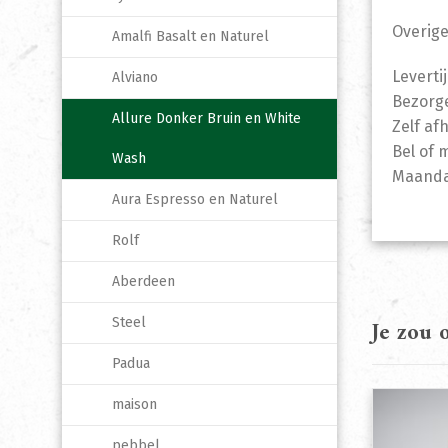
Overige
Amalfi Basalt en Naturel
Leverti
Alviano
Bezorge
Allure Donker Bruin en White
Zelf af
Bel of 
Wash
Maandag
Aura Espresso en Naturel
Rolf
Aberdeen
Steel
Je zou
Padua
maison
pebbel