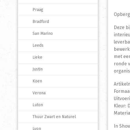
Praag
Opbergk
Bradford
Deze bi
San Marino
interieu
leverba
Leeds
bewerkt
met een
Lieke
ronde 
Justin
organi
Koen
Artikel
Formaat
Verona
Uitvoer
Luton
Kleur: 
Materia
Thuur Zwart en Naturel
In Sho
Lyon