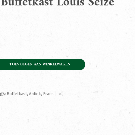
Buffetkast Louis Seize
st Louis Seize 1890 aantal
TOEVOEGEN AAN WINKELWAGEN
ags:
Buffetkast
,
Antiek
,
Frans