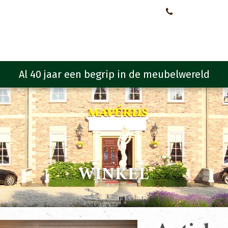
Neem contact met ons op!
0651107933
Meubelen
Meubel programma
Zitmeubelen
Urba
WINKEL