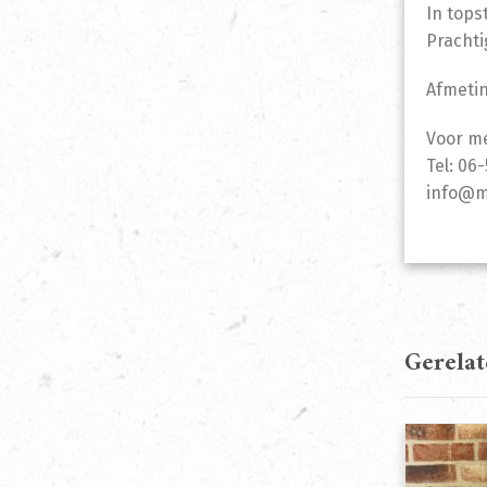
In tops
Prachti
Afmetin
Voor me
Tel: 06
info@m
Gerela