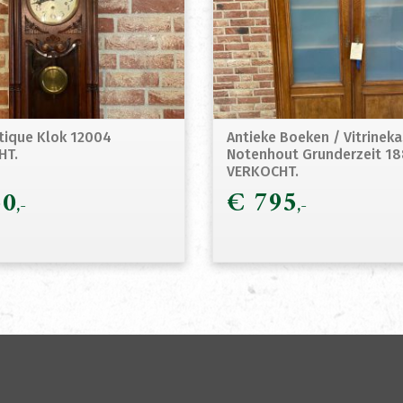
ntique Klok 12004
Antieke Boeken / Vitrineka
HT.
Notenhout Grunderzeit 1
VERKOCHT.
0
€
795