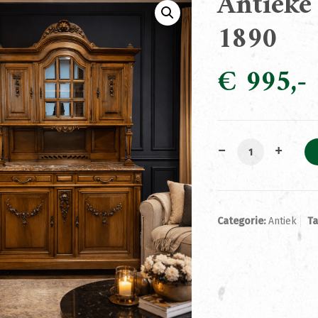
Antieke 
1890
€
995
Antieke Buffetka
Categorie:
Antiek
T