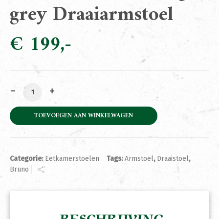
grey Draaiarmstoel
€
199
Armstoel Bruno Beige grey Draaiarmstoel aantal
TOEVOEGEN AAN WINKELWAGEN
Categorie:
Eetkamerstoelen
Tags:
Armstoel
,
Draaistoel
,
Bruno