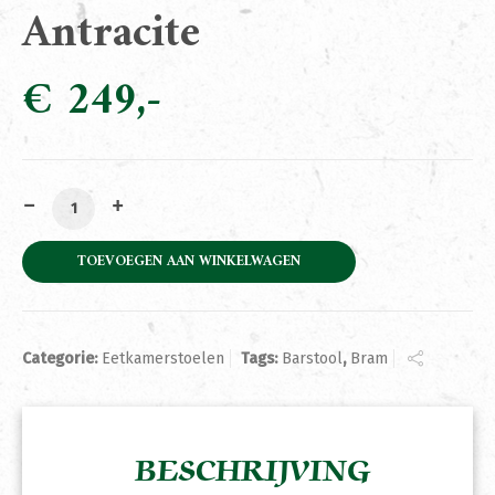
Antracite
€
249
Barstool Bram Green Antracite aantal
TOEVOEGEN AAN WINKELWAGEN
Categorie:
Eetkamerstoelen
Tags:
Barstool
,
Bram
BESCHRIJVING