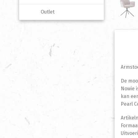
Outlet
Armstoe
De mooi
Nowie i
kan een
Pearl C
Artikel
Formaat
Uitvoer