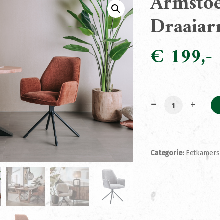
Armstoe
Draaiar
€
199
Armstoel Nowie 
Categorie:
Eetkamers