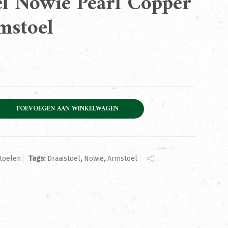
l Nowie Pearl Copper
mstoel
Pearl Copper Draaiarmstoel aantal
TOEVOEGEN AAN WINKELWAGEN
toelen
Tags:
Draaistoel
,
Nowie
,
Armstoel