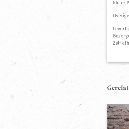
Kleur: 
Overige
Leverti
Bezorge
Zelf af
Gerela