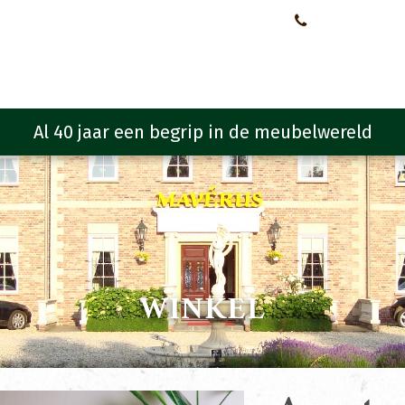
Neem contact met ons op!
0651107933
Meubelen
Meubel programma
Zitmeubelen
Urba
WINKEL