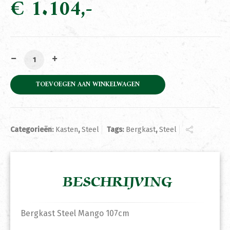
€
1.104
Bergkast Steel Mango 107cm aantal
TOEVOEGEN AAN WINKELWAGEN
Categorieën:
Kasten
,
Steel
Tags:
Bergkast
,
Steel
BESCHRIJVING
Bergkast Steel Mango 107cm