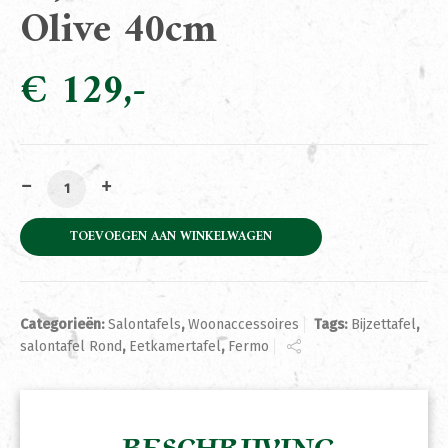
Olive 40cm
€
129
Bijzettafel Fermo Rond Olive 40cm aantal
TOEVOEGEN AAN WINKELWAGEN
Categorieën:
Salontafels
,
Woonaccessoires
Tags:
Bijzettafel
,
salontafel Rond
,
Eetkamertafel
,
Fermo