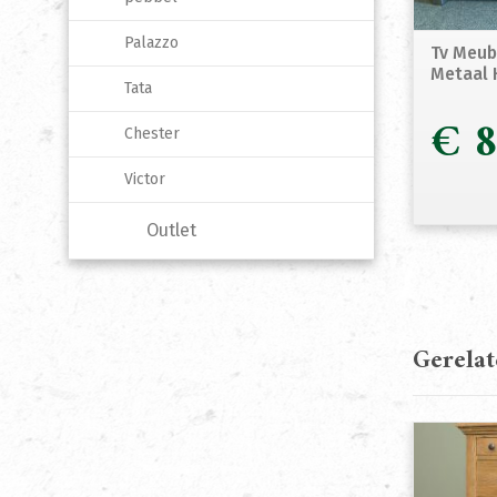
Palazzo
Tv Meube
Metaal 
Tata
€
8
Chester
Victor
Outlet
Gerela