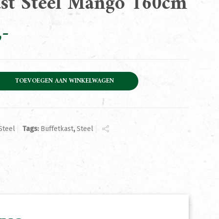
ast Steel Mango 160cm
l Mango 160cm aantal
TOEVOEGEN AAN WINKELWAGEN
Steel
Tags:
Buffetkast
,
Steel