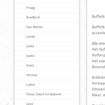
Praag
Buffetk
Bradford
Buffetk
San Marino
accente
Leeds
Alle me
Lieke
Het Huf
Hufterp
Justin
Het voe
Koen
Bovendi
Verona
Artikel
Formaat
Luton
Uitvoer
Thuur Zwart en Naturel
Kleur:
Lyon