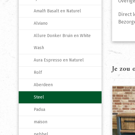
Overige
Amalfi Basalt en Naturel
Direct 
Bezorge
Alviano
Allure Donker Bruin en White
Wash
Aura Espresso en Naturel
Je zou
Rolf
Aberdeen
Steel
Padua
maison
pebbel