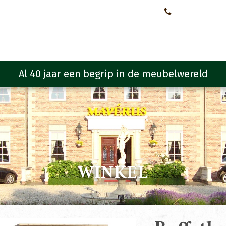
Neem contact met ons op!
0651107933
Meubelen
Meubel programma
Zitmeubelen
Urba
WINKEL