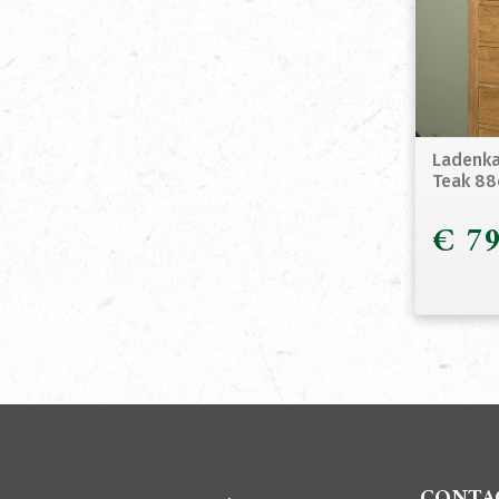
Ladenka
Teak 8
€
79