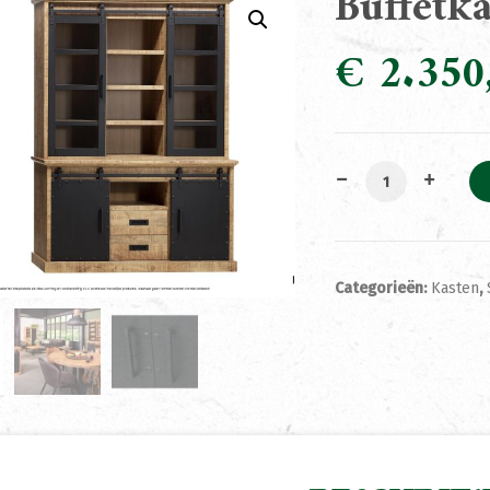
Buffetk
€
2.350
Buffetkast Stee
Categorieën:
Kasten
,