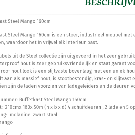
BESCHRIJV
ast Steel Mango 160cm
ast Steel Mango 160cm is een stoer, industrieel meubel met
n, waardoor het in vrijwel elk interieur past.
ubels uit de Steel collectie zijn uitgevoerd in het zeer gebrui
terproof hout is zeer gebruiksvriendelijk en staat garant vo
roof hout look is een slijtvaste bovenlaag met een uniek hou
lt aan als massief hout, is stootbestendig, kras- en slijtvas
en zijn de laden voorzien van ladegeleiders en de deuren vo
nummer: Buffetkast Steel Mango 160cm
: 210cmx 160x 50m (h x b x d) 4 schuifdeuren , 2 lade en 5 
ing: melanine, zwart staal
 mango