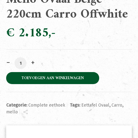
220cm Carro Offwhite
€
2.185
Complete Eethoek Mello Ovaal Beige 220cm Carro Offw
TOEVOEGEN AAN WINKELWAGEN
Categorie:
Complete eethoek
Tags:
Eettafel Ovaal
,
Carro
,
mello