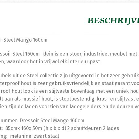
BESCHRIJV
ir Steel Mango 160cm
ssoir Steel 160cm klein is een stoer, industrieel meubel me
n, waardoor het in vrijwel elk interieur past.
ubels uit de Steel collectie zijn uitgevoerd in het zeer gebrui
terproof hout is zeer gebruiksvriendelijk en staat garant vo
roof hout look is een slijtvaste bovenlaag met een uniek hou
lt aan als massief hout, is stootbestendig, kras- en slijtvas
en zijn de laden voorzien van ladegeleiders en de deuren vo
nummer: Dressoir Steel Mango 160cm
: 85cmx 160x 50m (h x b x d) 2 schuifdeuren 2 lades
ing: melanine, zwart staal