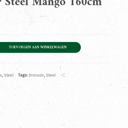
r Steel Mango 160cm
Mango 160cm aantal
TOEVOEGEN AAN WINKELWAGEN
rs
,
Steel
Tags:
Dressoir
,
Steel