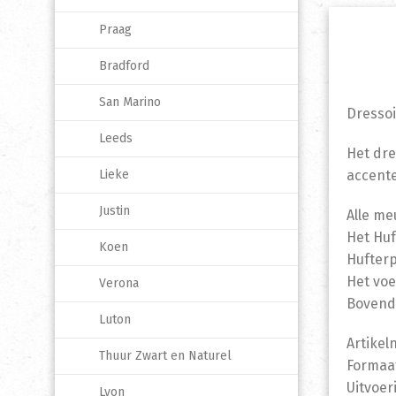
Praag
Bradford
San Marino
Dresso
Leeds
Het dre
accente
Lieke
Justin
Alle me
Het Huf
Koen
Hufterp
Het voe
Verona
Bovendi
Luton
Artikel
Thuur Zwart en Naturel
Formaat
Uitvoer
Lyon