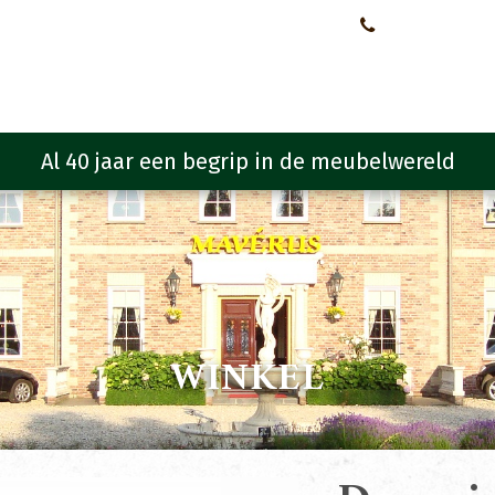
Neem contact met ons op!
0651107933
Meubelen
Meubel programma
Zitmeubelen
Urba
WINKEL