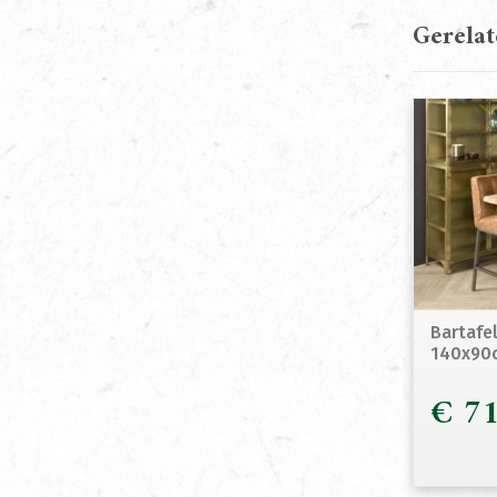
Gerela
Bartafe
140x90c
€
71