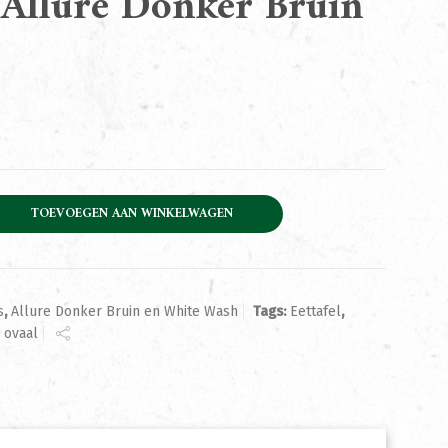
l Allure Donker Bruin
Donker Bruin 220cm aantal
TOEVOEGEN AAN WINKELWAGEN
s
,
Allure Donker Bruin en White Wash
Tags:
Eettafel
,
 ovaal