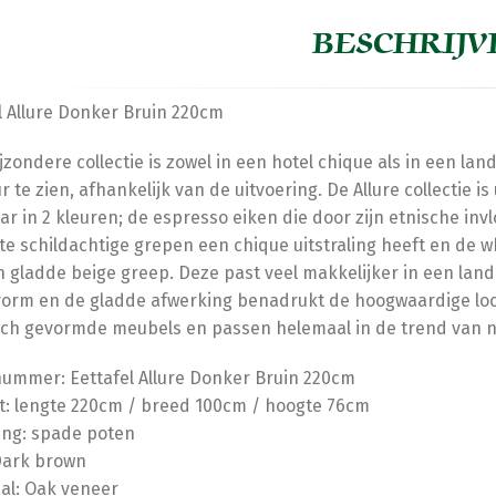
BESCHRIJV
l Allure Donker Bruin 220cm
jzondere collectie is zowel in een hotel chique als in een lan
r te zien, afhankelijk van de uitvoering. De Allure collectie is
ar in 2 kleuren; de espresso eiken die door zijn etnische invl
e schildachtige grepen een chique uitstraling heeft en de 
 gladde beige greep. Deze past veel makkelijker in een landel
vorm en de gladde afwerking benadrukt de hoogwaardige lo
sch gevormde meubels en passen helemaal in de trend van 
nummer: Eettafel Allure Donker Bruin 220cm
: lengte 220cm / breed 100cm / hoogte 76cm
ing: spade poten
Dark brown
al: Oak veneer