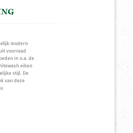
ING
delijk modern
 uit voorraad
oeden in o.a. de
whitewash eiken
ijke stijl. De
ok van deze
nu