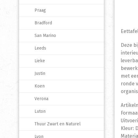
Praag
Bradford
Eettafe
San Marino
Deze bi
Leeds
interieu
leverba
Lieke
bewerkt
Justin
met een
ronde 
Koen
organi
Verona
Artikel
Luton
Formaat
Uitvoer
Thuur Zwart en Naturel
Kleur: 
Materia
Lyon