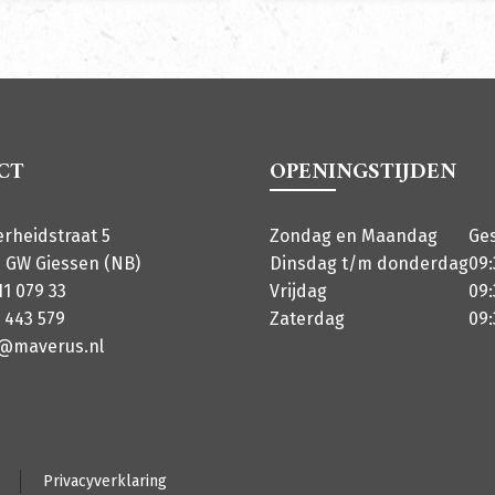
CT
OPENINGSTIJDEN
erheidstraat 5
Zondag en Maandag
Ge
 GW Giessen (NB)
Dinsdag t/m donderdag
09:
11 079 33
Vrijdag
09:
 443 579
Zaterdag
09:
o@maverus.nl
Privacyverklaring