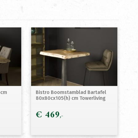
0cm
Bistro Boomstamblad Bartafel
80x80cx105(h) cm Towerliving
€
469