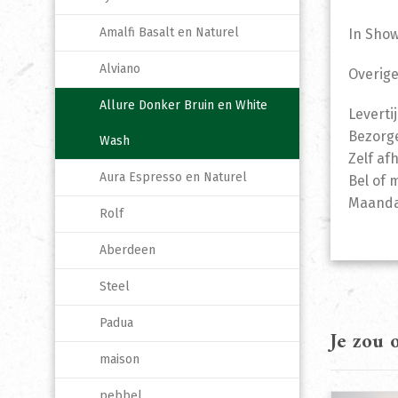
Amalfi Basalt en Naturel
In Sho
Alviano
Overige
Allure Donker Bruin en White
Leverti
Bezorge
Wash
Zelf af
Aura Espresso en Naturel
Bel of 
Maandag
Rolf
Aberdeen
Steel
Padua
Je zou
maison
pebbel