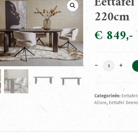
Eettafe
220cm
€
849
Eettafel Allure 
Categorieën:
Eettafel
Allure
,
Eettafel Deens