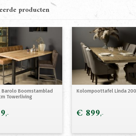
teerde producten
l Barolo Boomstamblad
Kolompoottafel Linda 20
m Towerliving
9
€
899