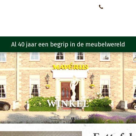
Neem contact met ons op!
0651107933
Meubelen
Meubel programma
Zitmeubelen
Urba
WINKEL