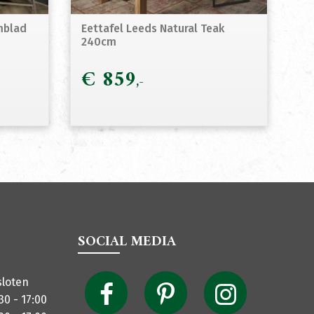
mblad
Eettafel Leeds Natural Teak
240cm
€
859
SOCIAL MEDIA
sloten
30 - 17:00