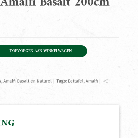
l Amalfi Basalt 200cm
Basalt 200cm aantal
TOEVOEGEN AAN WINKELWAGEN
s
,
Amalfi Basalt en Naturel
Tags:
Eettafel
,
Amalfi
ING