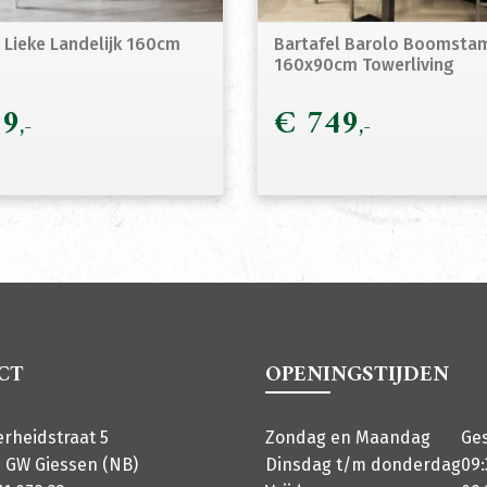
l Lieke Landelijk 160cm
Bartafel Barolo Boomsta
160x90cm Towerliving
9
€
749
CT
OPENINGSTIJDEN
erheidstraat 5
Zondag en Maandag
Ge
 GW Giessen (NB)
Dinsdag t/m donderdag
09: