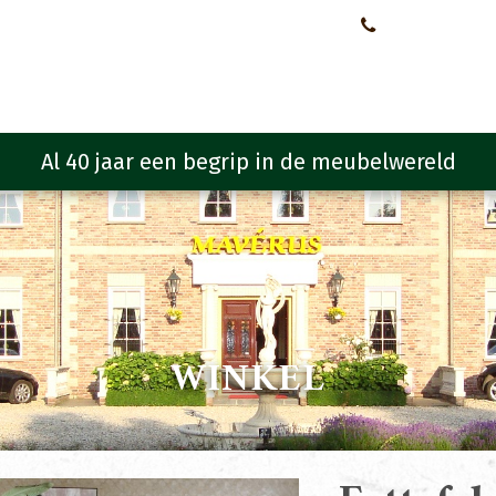
Neem contact met ons op!
0651107933
Meubelen
Meubel programma
Zitmeubelen
Urba
WINKEL