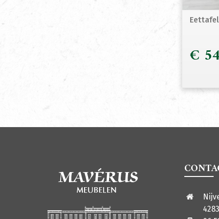
Eettafe
€
54
CONTA
Nijv
4283