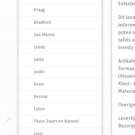
Eettafe
Praag
Dit lan
Bradford
iederee
poten 
San Marino
tafels 
Leeds
trendy 
Lieke
Artikel
Formaat
Justin
Uitvoer
Kleur: 
Koen
Materia
Verona
Overige
Luton
Leverti
Thuur Zwart en Naturel
Bezorge
Lyon