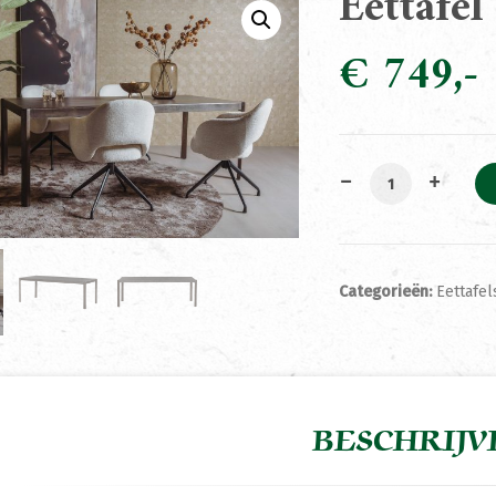
Eettafe
€
749
Eettafel Amalfi 
Categorieën:
Eettafel
BESCHRIJV