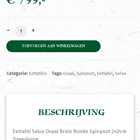
€
799
Eettafel Selva Ovaal Bruin Ronde Spinpoot 240cm Towe
TOEVOEGEN AAN WINKELWAGEN
Categorie:
Eettafels
Tags:
Ovaal
,
Spinpoot
,
Eettafel
,
Selva
BESCHRIJVING
Eettafel Selva Ovaal Bruin Ronde Spinpoot 240cm
Towerliving