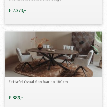
€
2.373
Eettafel Ovaal San Marino 180cm
€
889