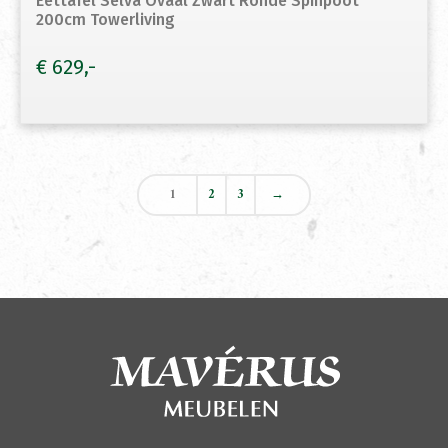
Eettafel Selva Ovaal Zwart Ronde Spinpoot
200cm Towerliving
€
629
1
2
3
→