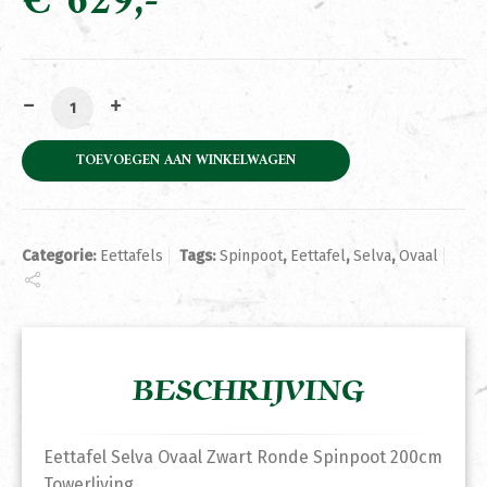
€
629
Eettafel Selva Ovaal Zwart Ronde Spinpoot 200cm Towe
TOEVOEGEN AAN WINKELWAGEN
Categorie:
Eettafels
Tags:
Spinpoot
,
Eettafel
,
Selva
,
Ovaal
BESCHRIJVING
Eettafel Selva Ovaal Zwart Ronde Spinpoot 200cm
Towerliving