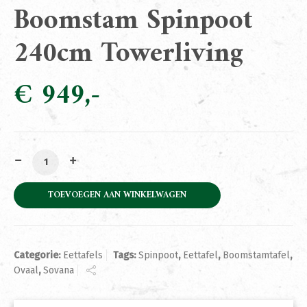
Boomstam Spinpoot
240cm Towerliving
€
949
Eettafel Sovana Black Boomstam Spinpoot 240cm Tower
TOEVOEGEN AAN WINKELWAGEN
Categorie:
Eettafels
Tags:
Spinpoot
,
Eettafel
,
Boomstamtafel
,
Ovaal
,
Sovana