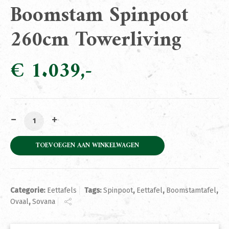
Boomstam Spinpoot
260cm Towerliving
€
1.039
Eettafel Sovana Black Boomstam Spinpoot 260cm Tower
TOEVOEGEN AAN WINKELWAGEN
Categorie:
Eettafels
Tags:
Spinpoot
,
Eettafel
,
Boomstamtafel
,
Ovaal
,
Sovana