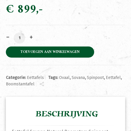
€
899
Eettafel Sovana Naturel Boomstam Spinpoot 220cm Tow
TOEVOEGEN AAN WINKELWAGEN
Categorie:
Eettafels
Tags:
Ovaal
,
Sovana
,
Spinpoot
,
Eettafel
,
Boomstamtafel
BESCHRIJVING