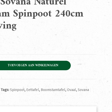
l Sovana Naturel
am Spinpoot 240cm
ving
 Naturel Boomstam Spinpoot 240cm Towerliving aantal
TOEVOEGEN AAN WINKELWAGEN
Tags:
Spinpoot
,
Eettafel
,
Boomstamtafel
,
Ovaal
,
Sovana