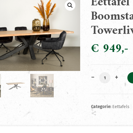
Eettafe
Boomst
Towerli
€
949
Eettafel Sovana
Categorie:
Eettafels