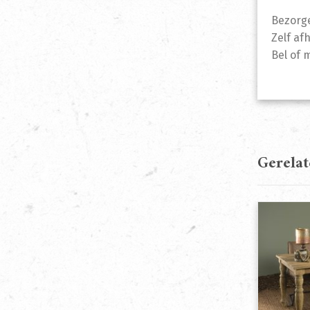
Bezorge
Zelf af
Bel of 
Gerela