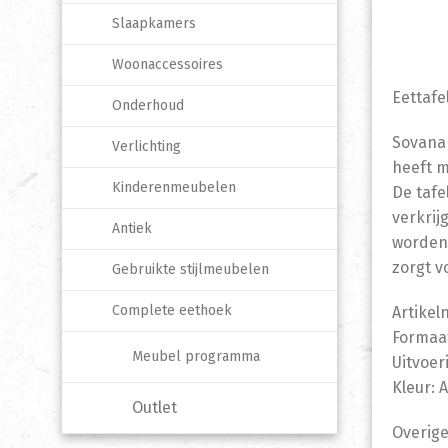
Slaapkamers
Woonaccessoires
Eettafe
Onderhoud
Sovana 
Verlichting
heeft m
Kinderenmeubelen
De tafe
verkrij
Antiek
worden 
zorgt v
Gebruikte stijlmeubelen
Complete eethoek
Artikel
Formaat
Meubel programma
Uitvoer
Kleur: 
Outlet
Overige