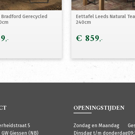
l Bradford Gerecycled
Eettafel Leeds Natural Te
40cm
240cm
9
€
859
CT
OPENINGSTIJDEN
erheidstraat 5
Zondag en Maandag
Ge
 GW Giessen (NB)
Dinsdag t/m donderdag
09: