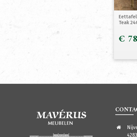
Eettafe
Teak 2
€
78
CONTA
Nijv
4283