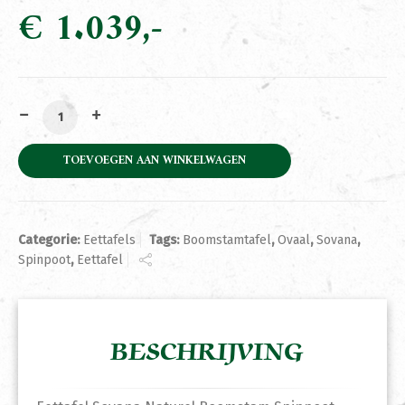
€
1.039
Eettafel Sovana Naturel Boomstam Spinpoot 260cm Tow
TOEVOEGEN AAN WINKELWAGEN
Categorie:
Eettafels
Tags:
Boomstamtafel
,
Ovaal
,
Sovana
,
Spinpoot
,
Eettafel
BESCHRIJVING