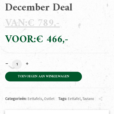
December Deal
€
789
Oorspronkelijke
prijs
€
466
was:
Huidige
€ 789.
prijs
is:
€ 466.
Eettafel Taviano 180cm December Deal aantal
TOEVOEGEN AAN WINKELWAGEN
Categorieën:
Eettafels
,
Outlet
Tags:
Eettafel
,
Taviano