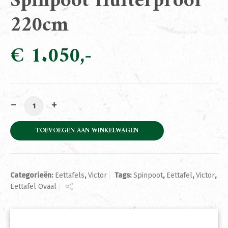
Spinpoot Hufterproof
220cm
€
1.050
Eettafel Victor Ovaal Spinpoot Hufterproof 220cm aant
TOEVOEGEN AAN WINKELWAGEN
Categorieën:
Eettafels
,
Victor
Tags:
Spinpoot
,
Eettafel
,
Victor
,
Eettafel Ovaal