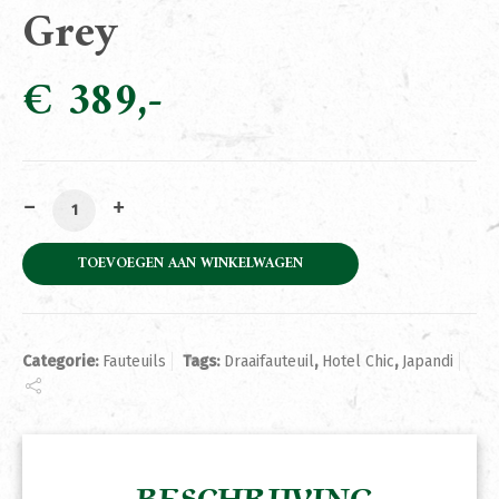
Grey
€
389
Fauteuil Belvi Dark Grey aantal
TOEVOEGEN AAN WINKELWAGEN
Categorie:
Fauteuils
Tags:
Draaifauteuil
,
Hotel Chic
,
Japandi