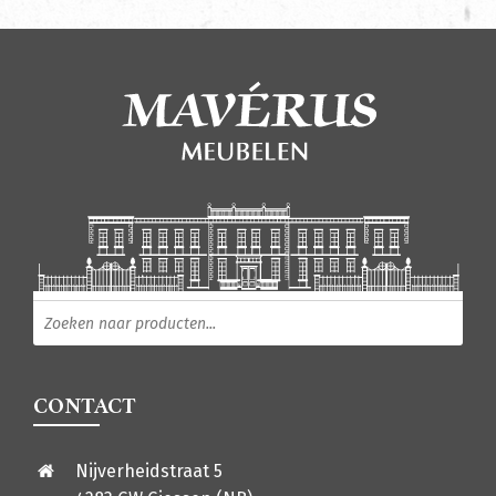
Producten zoeken
CONTACT
Nijverheidstraat 5