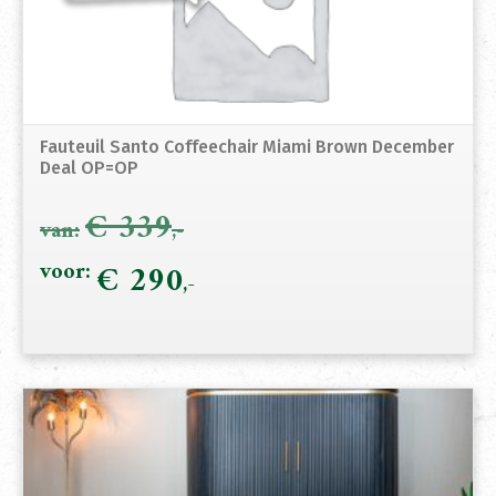
Fauteuil Santo Coffeechair Miami Brown December
Deal OP=OP
€
339
Oorspronkelijke
€
290
Hui
prijs
prij
was:
is:
€ 339.
€ 2