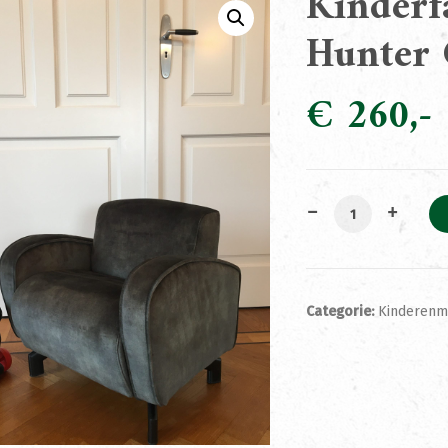
Kinderf
Hunter
€
260
Kinderfauteuil T
Categorie:
Kinderenm