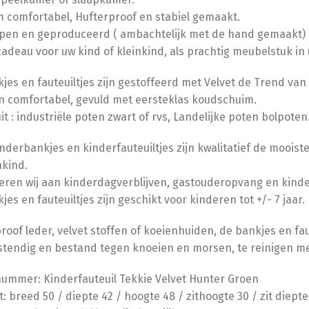
 comfortabel, Hufterproof en stabiel gemaakt.
pen en geproduceerd ( ambachtelijk met de hand gemaakt) 
cadeau voor uw kind of kleinkind, als prachtig meubelstuk in 
jes en fauteuiltjes zijn gestoffeerd met Velvet de Trend van n
n comfortabel, gevuld met eersteklas koudschuim.
it : industriële poten zwart of rvs, Landelijke poten bolpoten
nderbankjes en kinderfauteuiltjes zijn kwalitatief de mooist
nkind.
eren wij aan kinderdagverblijven, gastouderopvang en kin
jes en fauteuiltjes zijn geschikt voor kinderen tot +/- 7 jaar.
roof leder, velvet stoffen of koeienhuiden, de bankjes en fau
tendig en bestand tegen knoeien en morsen, te reinigen met
nummer: Kinderfauteuil Tekkie Velvet Hunter Groen
: breed 50 / diepte 42 / hoogte 48 / zithoogte 30 / zit diept