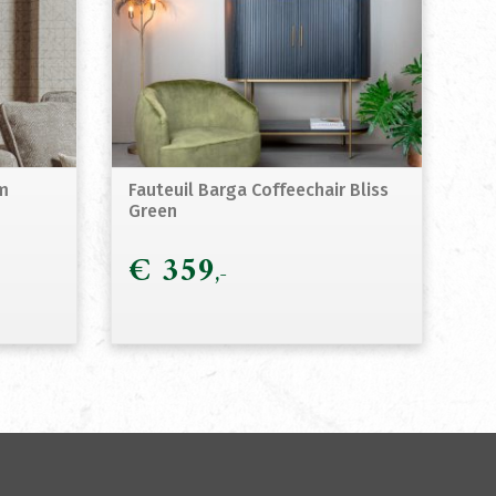
m
Fauteuil Barga Coffeechair Bliss
Green
€
359