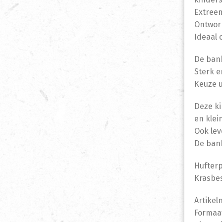
Extreem
Ontwor
Ideaal 
De bank
Sterk e
Keuze u
Deze ki
en klei
Ook lev
De bank
Hufterp
Krasbes
Artikel
Formaat