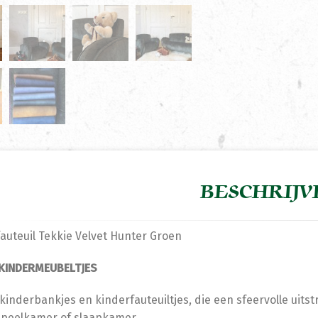
BESCHRIJV
auteuil Tekkie Velvet Hunter Groen
 KINDERMEUBELTJES
kinderbankjes en kinderfauteuiltjes, die een sfeervolle uit
speelkamer of slaapkamer.