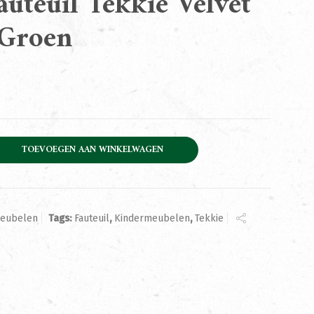
auteuil Tekkie Velvet
 Groen
ekkie Velvet Hunter Groen aantal
TOEVOEGEN AAN WINKELWAGEN
eubelen
Tags:
Fauteuil
,
Kindermeubelen
,
Tekkie