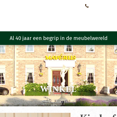
Neem contact met ons op!
0651107933
Meubelen
Meubel programma
Zitmeubelen
Urba
WINKEL