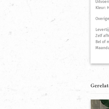
Uitvoer
Kleur: 
Overige
Leverti
Zelf af
Bel of 
Maandag
Gerela