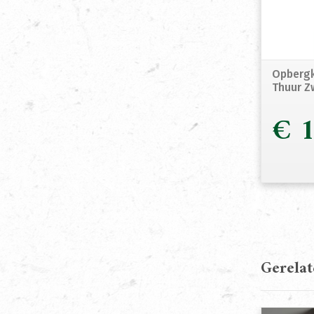
Opbergk
Thuur Z
€
1
Gerela