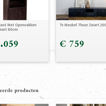
ast Met Openvakken
Tv Meubel Thuur Zwart 2
wart 80cm
.059
€
759
teerde producten