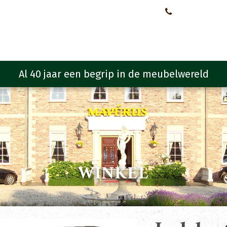
Neem contact met ons op!
0651107933
Meubelen
Meubel programma
Zitmeubelen
Urba
WINKEL