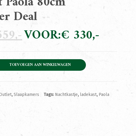
t Paola 80cm
er Deal
59
Oorspronkelijke
€
330
Huidige
prijs
prijs
was:
is:
€ 559.
€ 330.
80cm December Deal aantal
TOEVOEGEN AAN WINKELWAGEN
Outlet
,
Slaapkamers
Tags:
Nachtkastje
,
ladekast
,
Paola