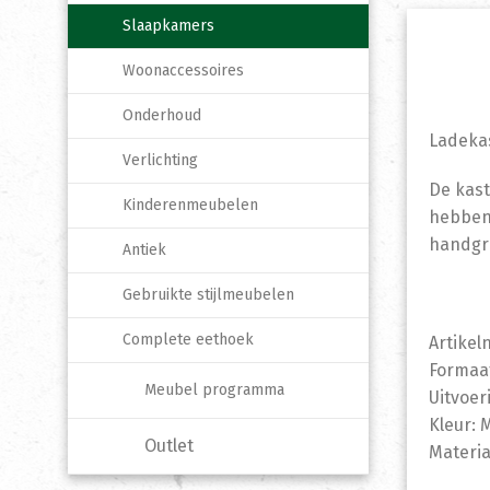
Slaapkamers
Woonaccessoires
Onderhoud
Ladeka
Verlichting
De kast
Kinderenmeubelen
hebben 
handgre
Antiek
Gebruikte stijlmeubelen
Complete eethoek
Artike
Formaa
Meubel programma
Uitvoer
Kleur: 
Outlet
Materia