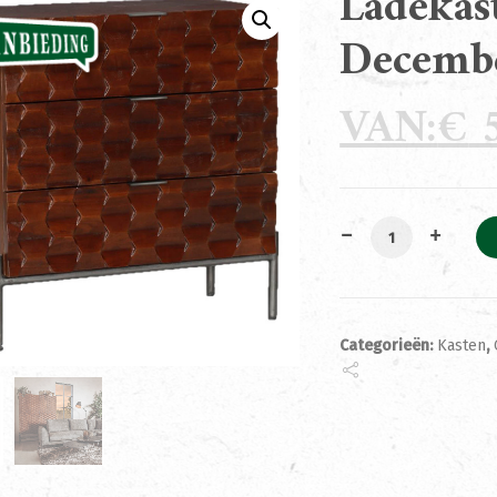
Ladekas
Decemb
€
5
Ladekast Paola 
Categorieën:
Kasten
,