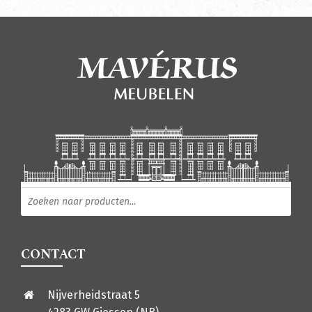
Producten zoeken
CONTACT
Nijverheidstraat 5