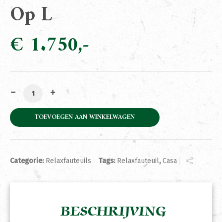
Op L
€
1.750
Relaxfauteuil Casa Sta-Op L aantal
TOEVOEGEN AAN WINKELWAGEN
Categorie:
Relaxfauteuils
Tags:
Relaxfauteuil
,
Casa
BESCHRIJVING