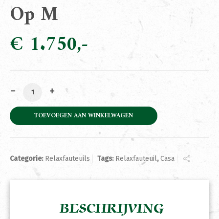
Op M
€
1.750
Relaxfauteuil Casa Sta-Op M aantal
TOEVOEGEN AAN WINKELWAGEN
Categorie:
Relaxfauteuils
Tags:
Relaxfauteuil
,
Casa
BESCHRIJVING