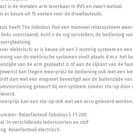
st is de metalen arm leverbaar in RVS en zwart metaal.
is er keuze uit 15 voeten voor de draaifauteuils.
asis heeft The Fabulous Five een manueel relaxsysteem waarm
 links voorstaand, kunt u de rug verstellen; de bediening v
sverplaatsing.
liever elektrisch: er is keuze uit een 2 motorig systeem en ee
ening van de elektrische systemen vindt plaats d.m.v. het b
enzijde van de arm geplaatst is of aan de zijkant van de faut
gewenst kan (tegen meerprijs) de bediening ook met een be
rdt dan met een magneet bevestigd aan de buitenzijde van d
omvoorziening gebeurt bij een systeem zonder sta-op door 
eleverd.
eerprijs kan een sta-op ook met een accu geleverd worden
nummer: Relaxfauteuil Fabulous 5 F1-200
al :In verschillende ledersoorten en stof
ing: Relaxfauteuil electrisch