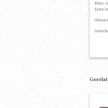
Kleur: 
Extra i
Uitvoer
Leverba
Gerela