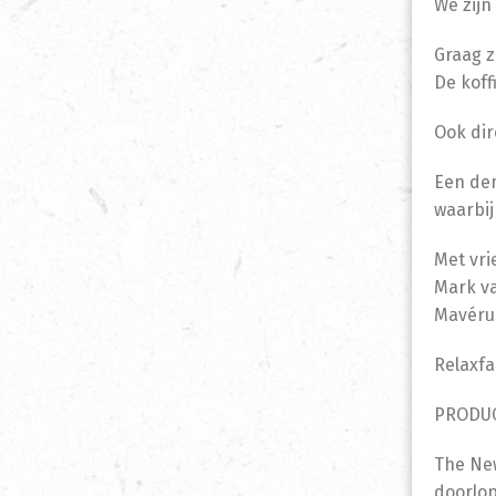
We zijn
Graag z
De koff
Ook dir
Een dem
waarbij
Met vri
Mark v
Mavéru
Relaxfa
PRODUC
The New
doorlop