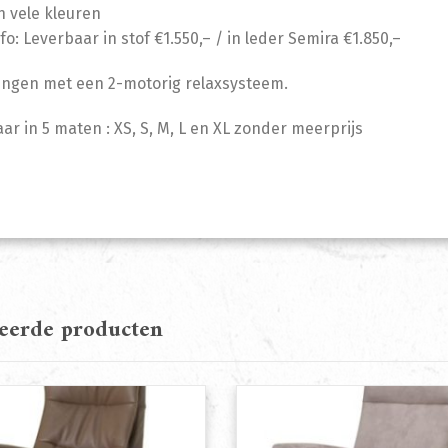
In vele kleuren
nfo: Leverbaar in stof €1.550,– / in leder Semira €1.850,–
ingen met een 2-motorig relaxsysteem.
ar in 5 maten : XS, S, M, L en XL zonder meerprijs
teerde producten