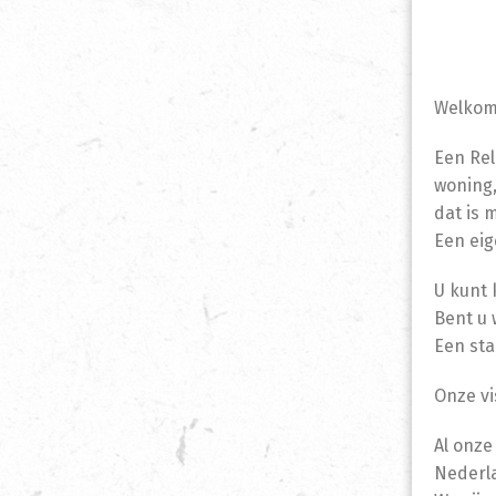
Welkom 
Een Rel
woning
dat is 
Een eig
U kunt 
Bent u 
Een sta
Onze vi
Al onze
Nederl