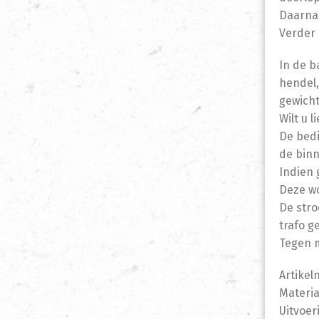
Daarnaa
Verder 
In de b
hendel,
gewicht
Wilt u 
De bedi
de binn
Indien 
Deze wo
De stro
trafo g
Tegen m
Artikel
Materia
Uitvoer