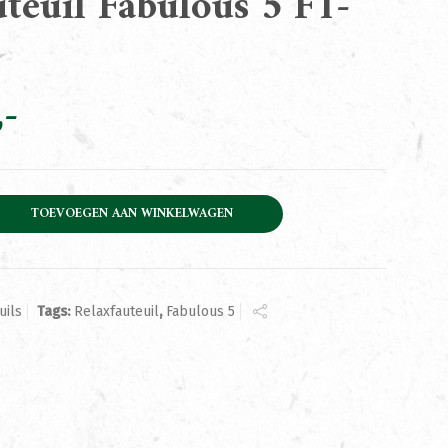
teuil Fabulous 5 F1-
bulous 5 F1-200 aantal
TOEVOEGEN AAN WINKELWAGEN
uils
Tags:
Relaxfauteuil
,
Fabulous 5