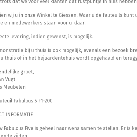
 trots dat we voor veel klanten dat rustpuntje in huis hebbe
ien wij u in onze Winkel te Giessen. Waar u de fauteuils kunt
ie en medewerkers staan voor u klaar.
ecte levering, indien gewenst, is mogelijk.
onstratie bij u thuis is ook mogelijk, evenals een bezoek br
 u thuis of in het bejaardentehuis wordt opgehaald en terug
endelijke groet,
an Vugt
s Meubelen
uteuil Fabulous 5 F1-200
T INFORMATIE
 Fabulous Five is geheel naar wens samen te stellen. Er is 
ende zijden.