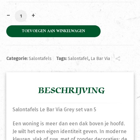
Salontafels Le Bar Via Grey set van 5 aantal
TOEVOEGEN AAN WINKELWAGEN
Categorie:
Salontafels
Tags:
Salontafel
,
La Bar Via
BESCHRIJVING
Salontafels Le Bar Via Grey set van 5
Een woning is meer dan een dak boven je hoofd.
Je wilt het een eigen identiteit geven. In moderne
kleuren, vlak of ruw, met of zonder decoraties; de