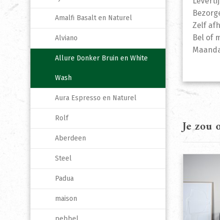
Leverti
Bezorge
Amalfi Basalt en Naturel
Zelf af
Bel of 
Alviano
Maandag
Allure Donker Bruin en White
Wash
Aura Espresso en Naturel
Rolf
Je zou
Aberdeen
Steel
Padua
maison
pebbel