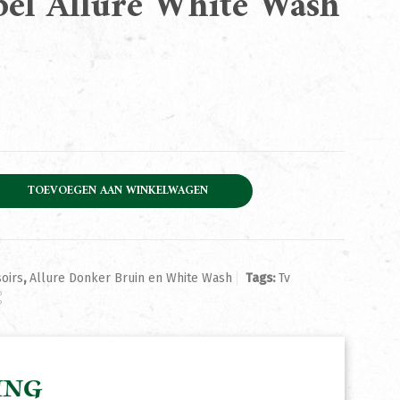
el Allure White Wash
e White Wash 150cm aantal
TOEVOEGEN AAN WINKELWAGEN
oirs
,
Allure Donker Bruin en White Wash
Tags:
Tv
ING