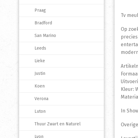
Praag
Tv meub
Bradford
Op zoek
San Marino
precies
enterta
Leeds
modern 
Lieke
Artikel
Justin
Formaat
Uitvoer
Koen
Kleur:
Materia
Verona
In Sho
Luton
Thuur Zwart en Naturel
Overige
Lyon