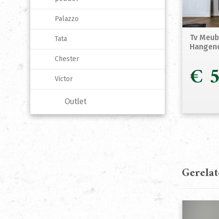
Palazzo
Tv Meub
Tata
Hangen
Chester
€
5
Victor
Outlet
Gerela