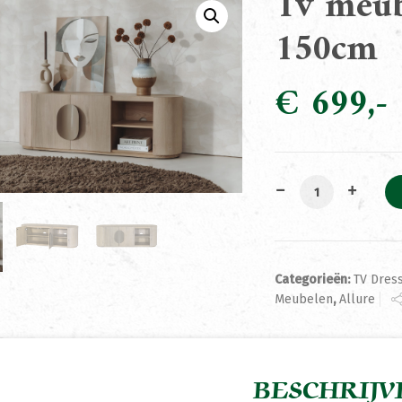
Tv meub
150cm
€
699
Tv meubel Allur
Categorieën:
TV Dress
Meubelen
,
Allure
BESCHRIJV