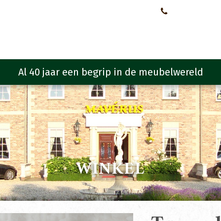
Neem contact met ons op!
0651107933
Meubelen
Meubel programma
Zitmeubelen
Urba
WINKEL