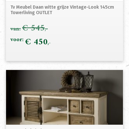
Tv Meubel Daan witte grijze Vintage-Look 145cm
Towerliving OUTLET
€
545
Oorspronkelijke
€
450
Hui
prijs
prij
was:
is:
€ 545.
€ 4