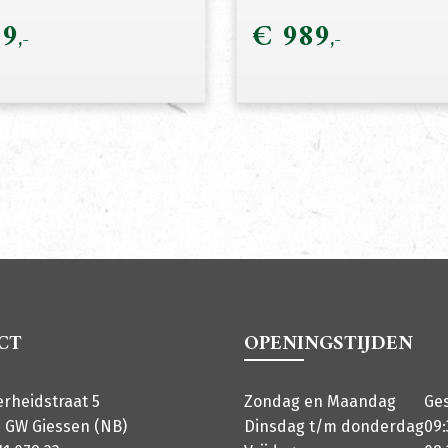
9
€
989
CT
OPENINGSTIJDEN
erheidstraat 5
Zondag en Maandag
Ge
 GW Giessen (NB)
Dinsdag t/m donderdag
09: