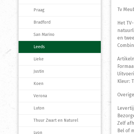
Tv Meub
Praag
Bradford
Het TV-
natuurl
San Marino
en twee
Combine
Leeds
Artikel
Lieke
Formaat
Justin
Uitvoer
Kleur: 
Koen
Overige
Verona
Leverti
Luton
Bezorge
Thuur Zwart en Naturel
Zelf af
Bel of 
Lyon