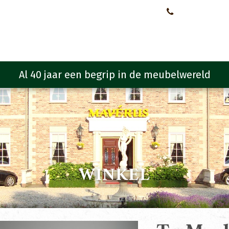
Neem contact met ons op!
0651107933
Meubelen
Meubel programma
Zitmeubelen
Urba
WINKEL