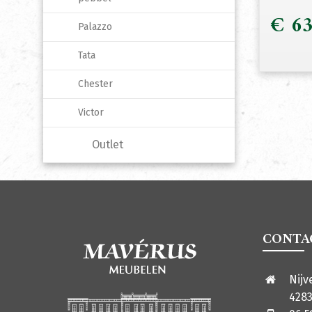
€
63
Palazzo
Tata
Chester
Victor
Outlet
CONTA
Nijv
4283