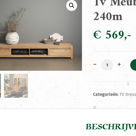
Tv Meub
240m
€
569
Tv Meubel Leeds
Categorieën:
TV Dress
BESCHRIJV