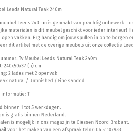
el Leeds Natural Teak 240m
meubel Leeds 240 cm is gemaakt van prachtig onbewerkt tea
ijke materialen is dit meubel geschikt voor ieder interieur!
 open vakken. Erg handig om jouw spullen in op te bergen e
er dit artikel met de overige meubels uit onze collectie Lee
nummer: Tv Meubel Leeds Natural Teak 240m
: 240x50x37 (h) cm
ing: 2 lades met 2 openvak
Teak natural / Unfinished / Fine sanded
 informatie: T
jd binnen 1 tot 5 werkdagen.
n is gratis binnen Nederland.
halen is mogelijk in ons magazijn te Giessen Noord Brabant.
mail voor het maken van een afspraak telnr: 06 51107933