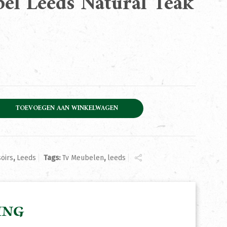
el Leeds Natural Teak
 Natural Teak 240m aantal
TOEVOEGEN AAN WINKELWAGEN
oirs
,
Leeds
Tags:
Tv Meubelen
,
leeds
ING