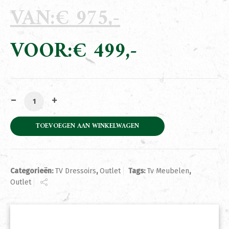
€
975
Oorspronkelijke
prijs
€
499
was:
Huidige
€ 975.
prijs
is:
€ 499.
Tv Meubel Massief Eikenhout 180cm Javorina Outlet aa
TOEVOEGEN AAN WINKELWAGEN
Categorieën:
TV Dressoirs
,
Outlet
Tags:
Tv Meubelen
,
Outlet