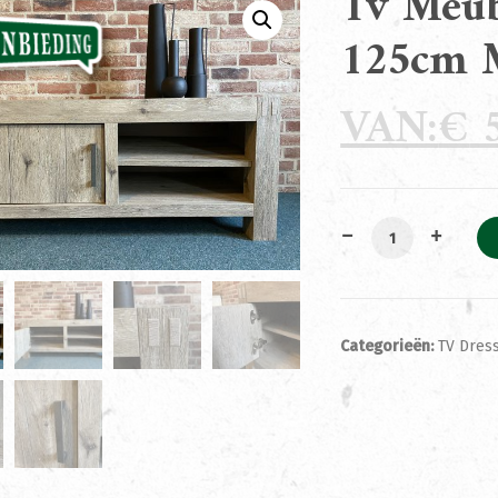
Tv Meu
125cm 
€
5
Tv Meubel Maxim
Categorieën:
TV Dress