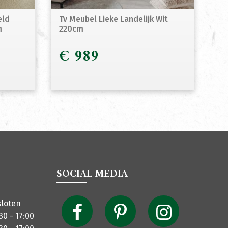
eld
Tv Meubel Lieke Landelijk Wit
m
220cm
€
989
SOCIAL MEDIA
sloten
30 - 17:00