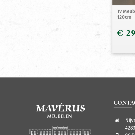
Tv Meub
120cm
€
29
CONTA
Nijv
4283