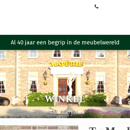
Neem contact met ons op!
0651107933
Meubelen
Meubel programma
Zitmeubelen
Urba
WINKEL