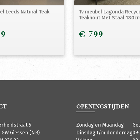
el Leeds Natural Teak
Tv meubel Lagonda Recyc
Teakhout Met Staal 180c
9
€
799
CT
OPENINGSTIJDEN
erheidstraat 5
Zondag en Maandag
Ge
 GW Giessen (NB)
Dinsdag t/m donderdag
09: