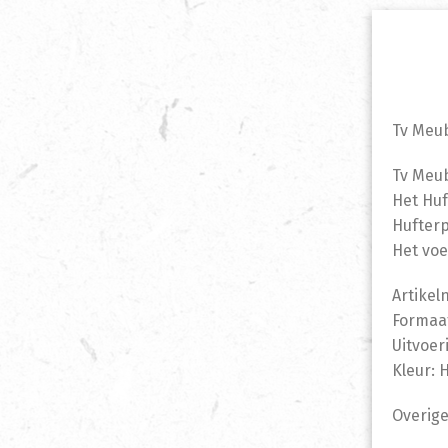
Tv Meu
Tv Meub
Het Huf
Hufterp
Het voe
Artike
Formaat
Uitvoer
Kleur: 
Overige