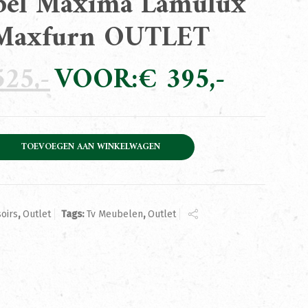
bel Maxima Lamulux
Maxfurn OUTLET
25
Oorspronkelijke
€
395
Huidige
prijs
prijs
was:
is:
€ 525.
€ 395.
a Lamulux 125cm Maxfurn OUTLET aantal
TOEVOEGEN AAN WINKELWAGEN
oirs
,
Outlet
Tags:
Tv Meubelen
,
Outlet