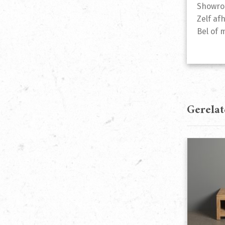
Showr
Zelf af
Bel of 
Gerela