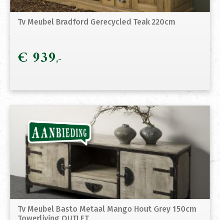
Tv Meubel Bradford Gerecycled Teak 220cm
€
939
Tv Meubel Basto Metaal Mango Hout Grey 150cm
Towerliving OUTLET