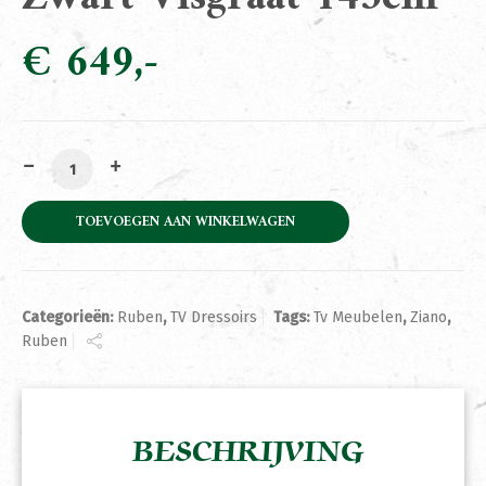
€
649
Tv Meubel Ruben Zwart Visgraat 145cm aantal
TOEVOEGEN AAN WINKELWAGEN
Categorieën:
Ruben
,
TV Dressoirs
Tags:
Tv Meubelen
,
Ziano
,
Ruben
BESCHRIJVING