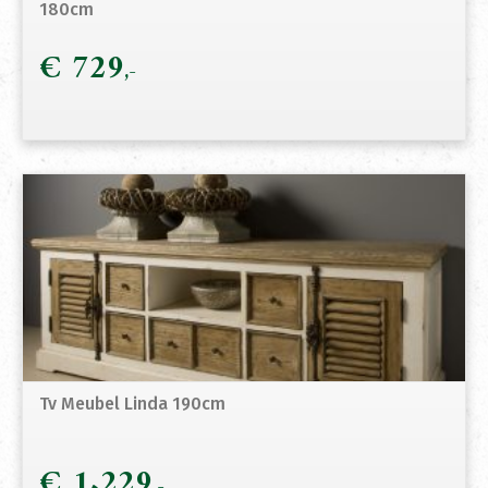
180cm
€
729
Tv Meubel Linda 190cm
€
1.229