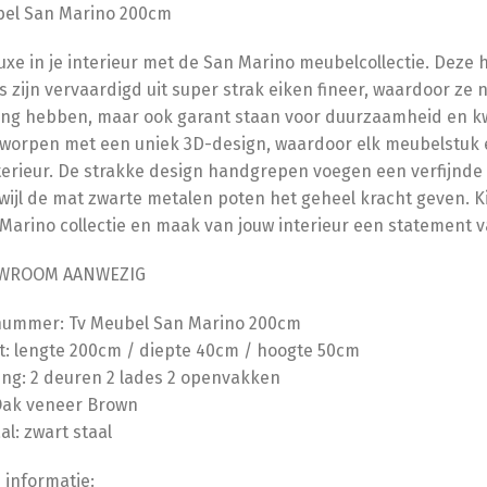
bel San Marino 200cm
uxe in je interieur met de San Marino meubelcollectie. Deze
 zijn vervaardigd uit super strak eiken fineer, waardoor ze n
ling hebben, maar ook garant staan voor duurzaamheid en kwa
tworpen met een uniek 3D-design, waardoor elk meubelstuk e
terieur. De strakke design handgrepen voegen een verfijnd
rwijl de mat zwarte metalen poten het geheel kracht geven. K
Marino collectie en maak van jouw interieur een statement van
OWROOM AANWEZIG
lnummer: Tv Meubel San Marino 200cm
: lengte 200cm / diepte 40cm / hoogte 50cm
ing: 2 deuren 2 lades 2 openvakken
Oak veneer Brown
al: zwart staal
 informatie: