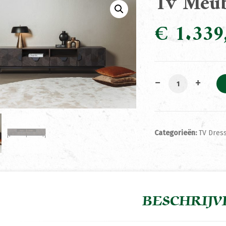
Tv Meub
€
1.339
Tv Meubel San M
Categorieën:
TV Dress
BESCHRIJV