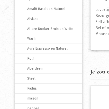
Amalfi Basalt en Naturel
Leverti
Bezorge
Alviano
Zelf af
Bel of 
Allure Donker Bruin en White
Maandag
Wash
Aura Espresso en Naturel
Rolf
Aberdeen
Je zou
Steel
Padua
maison
pebbel