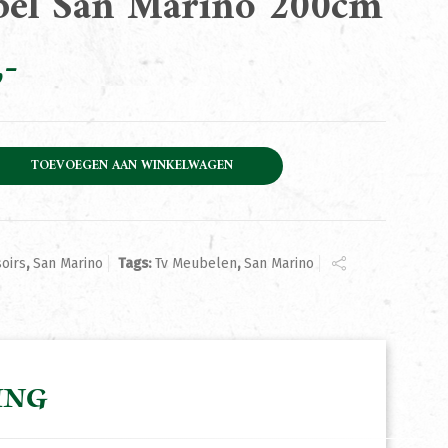
el San Marino 200cm
arino 200cm aantal
TOEVOEGEN AAN WINKELWAGEN
oirs
,
San Marino
Tags:
Tv Meubelen
,
San Marino
ING