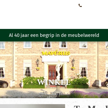
Neem contact met ons op!
0651107933
Meubelen
Meubel programma
Zitmeubelen
Urba
WINKEL