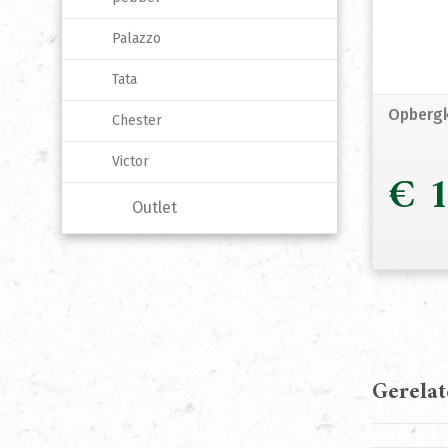
Palazzo
Tata
Opbergk
Chester
Victor
€
1
Outlet
Gerela