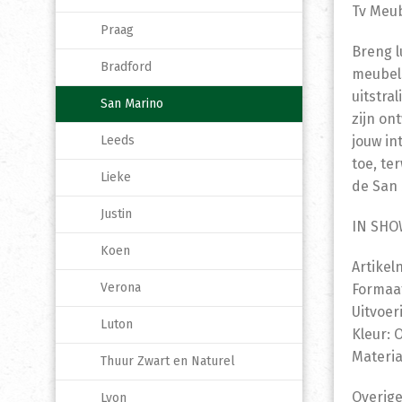
Tv Meu
Praag
Breng l
Bradford
meubels
uitstra
San Marino
zijn on
Leeds
jouw in
toe, te
Lieke
de San 
Justin
IN SH
Koen
Artike
Verona
Formaat
Uitvoer
Luton
Kleur: 
Materia
Thuur Zwart en Naturel
Overige
Lyon