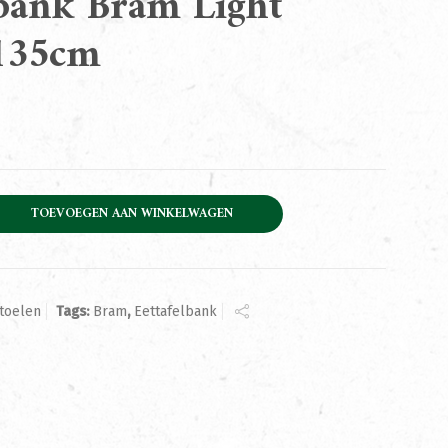
lbank Bram Light
135cm
am Light Brown 135cm aantal
TOEVOEGEN AAN WINKELWAGEN
toelen
Tags:
Bram
,
Eettafelbank