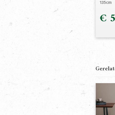
135cm
€
5
Gerela