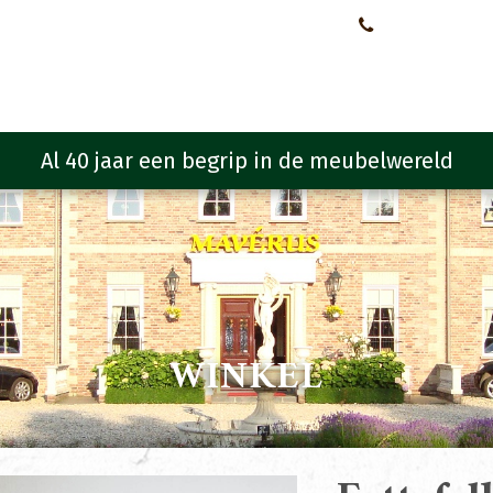
Neem contact met ons op!
0651107933
Meubelen
Meubel programma
Zitmeubelen
Urba
WINKEL