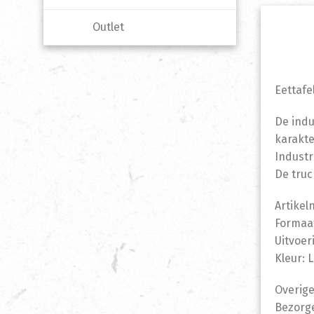
Outlet
Eettafe
De indu
karakte
Industr
De truc
Artikel
Formaat
Uitvoer
Kleur: 
Overige
Bezorge