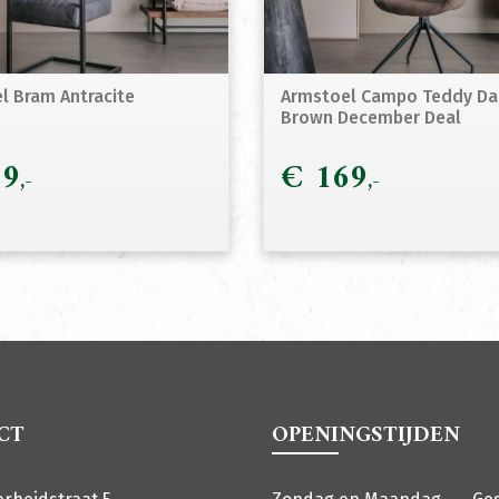
l Bram Antracite
Armstoel Campo Teddy Da
Brown December Deal
9
€
169
CT
OPENINGSTIJDEN