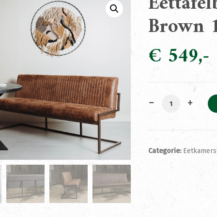
Eettafe
Brown 
€
549
Eettafelbank Br
Categorie:
Eetkamers