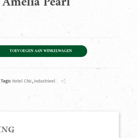
 Amelia Pearl
Pearl aantal
TOEVOEGEN AAN WINKELWAGEN
Tags:
Hotel Chic
,
industrieel
ING