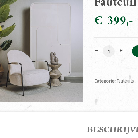
Fauteuil
€
399
Fauteuil Amelia 
Categorie:
Fauteuils
BESCHRIJV