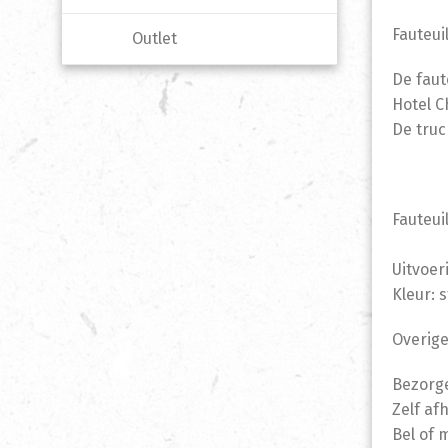
Fauteui
Outlet
De faut
Hotel C
De truc
F
Afmeti
Uitvoer
Kleur: s
Overige
Bezorge
Zelf af
Bel of 