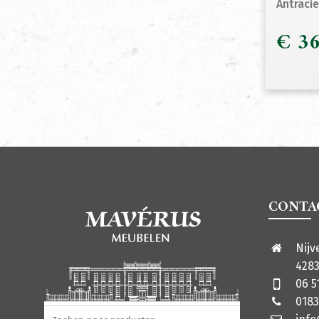
Antraci
€
36
CONTA
Nijv
4283
06 5
0183
Producten zoeken