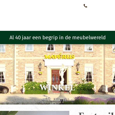
Neem contact met ons op!
0651107933
Meubelen
Meubel programma
Zitmeubelen
Urba
WINKEL