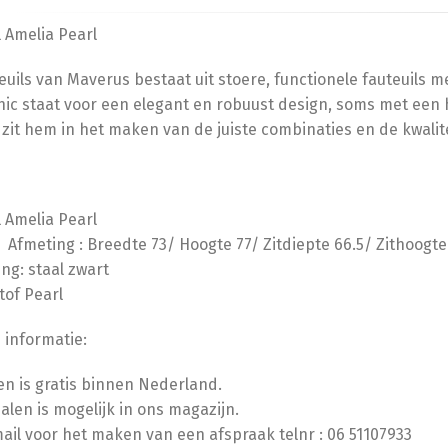
l Amelia Pearl
euils van Maverus bestaat uit stoere, functionele fauteuils m
hic staat voor een elegant en robuust design, soms met een 
 zit hem in het maken van de juiste combinaties en de kwalite
auteuil Ame
ng : Breedte 73/ Hoogte 77/ Zitdiepte 66.5/ Zithoogte 
ing: staal zwart
tof Pearl
 informatie:
n is gratis binnen Nederland.
halen is mogelijk in ons magazijn.
mail voor het maken van een afspraak telnr : 06 51107933