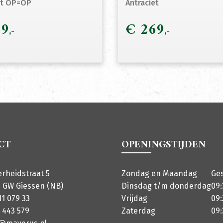
et OP=OP
Antraciet
9
€
269
CT
OPENINGSTIJDEN
erheidstraat 5
Zondag en Maandag
Ge
 GW Giessen (NB)
Dinsdag t/m donderdag
09:
11 079 33
Vrijdag
09:
 443 579
Zaterdag
09: