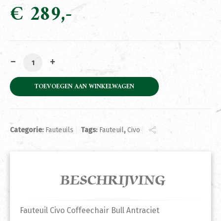
€
289
Fauteuil Civo Coffeechair Bull Antraciet aantal
TOEVOEGEN AAN WINKELWAGEN
Categorie:
Fauteuils
Tags:
Fauteuil
,
Civo
BESCHRIJVING
Fauteuil Civo Coffeechair Bull Antraciet