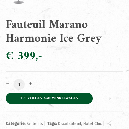
Fauteuil Marano
Harmonie Ice Grey
€
399
Fauteuil Marano Harmonie Ice Grey aantal
TOEVOEGEN AAN WINKELWAGEN
Categorie:
Fauteuils
Tags:
Draaifauteuil
,
Hotel Chic