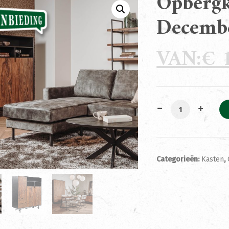
Opbergk
Decemb
€
1
Opbergkast Tavi
Categorieën:
Kasten
,