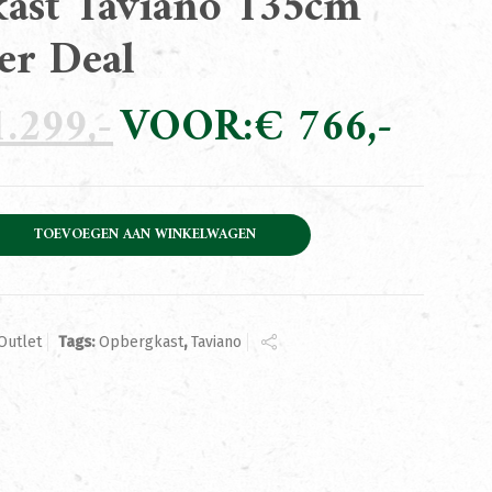
ast Taviano 135cm
er Deal
.299
Oorspronkelijke
€
766
Huidige
prijs
prijs
was:
is:
€ 1.299.
€ 766.
ano 135cm December Deal aantal
TOEVOEGEN AAN WINKELWAGEN
Outlet
Tags:
Opbergkast
,
Taviano