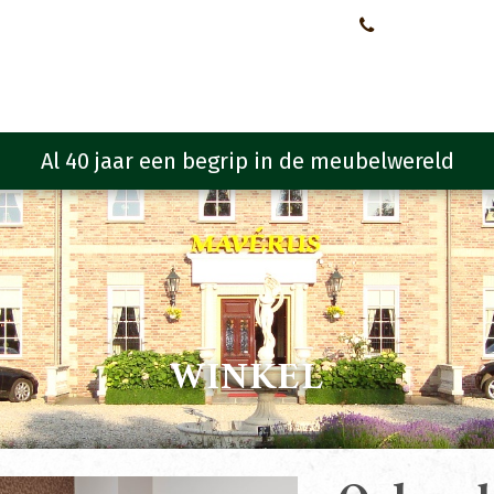
Neem contact met ons op!
0651107933
Meubelen
Meubel programma
Zitmeubelen
Urba
WINKEL