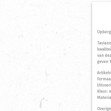
Opberg
Taviano
kwalite
van dez
geven T
Artike
Formaat
Uitvoer
Kleur: 
Materia
Overige