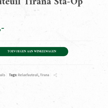
uteuil Tirana Sta-Op
rana Sta-Op XS aantal
TOEVOEGEN AAN WINKELWAGEN
uils
Tags:
Relaxfauteuil
,
Tirana