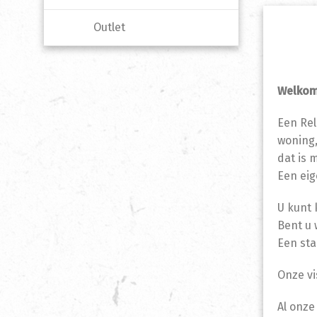
Outlet
Welkom 
Een Rel
woning
dat is 
Een eig
U kunt 
Bent u 
Een sta
Onze vi
Al onze