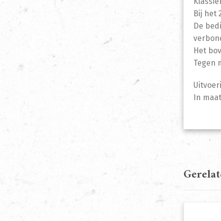
Klassie
Bij het
De bedi
verbond
Het bov
Tegen m
Uitvoer
In maat
Gerela