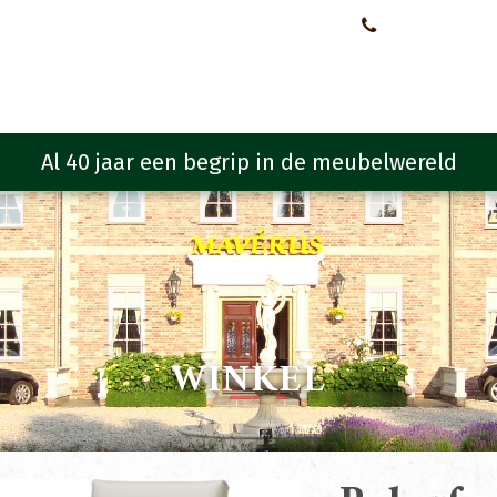
Neem contact met ons op!
0651107933
Meubelen
Meubel programma
Zitmeubelen
Urba
WINKEL