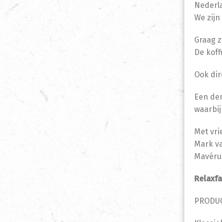
Nederl
We zijn
Graag z
De koff
Ook dir
Een dem
waarbij
Met vri
Mark v
Mavéru
Relaxfa
PRODUC