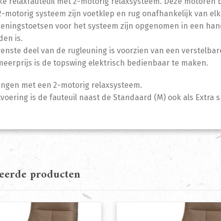
ke relaxfauteuil met 2-motorig relaxsysteem. Deze motoren 
 2-motorig systeem zijn voetklep en rug onafhankelijk van el
eningstoetsen voor het systeem zijn opgenomen in een handu
en is.
enste deel van de rugleuning is voorzien van een verstelbar
eerprijs is de topswing elektrisch bedienbaar te maken.
ingen met een 2-motorig relaxsysteem.
voering is de fauteuil naast de Standaard (M) ook als Extra sma
teerde producten