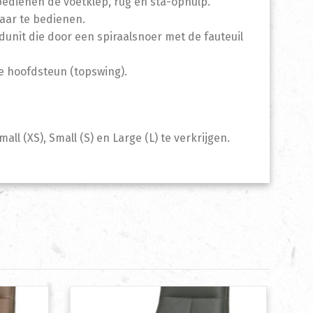
bedienen de voetklep, rug en sta-ophulp.
kaar te bedienen.
nit die door een spiraalsnoer met de fauteuil
e hoofdsteun (topswing).
ll (XS), Small (S) en Large (L) te verkrijgen.